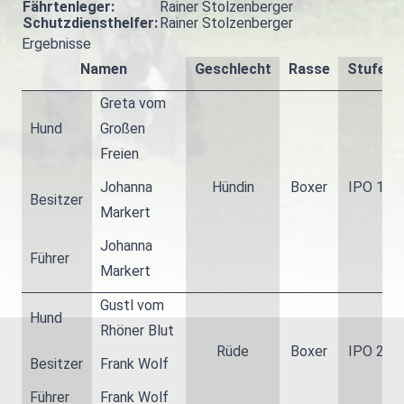
Fährtenleger:
Rainer Stolzenberger
Schutzdiensthelfer:
Rainer Stolzenberger
Ergebnisse
Namen
Geschlecht
Rasse
Stufe
Greta vom
Hund
Großen
Freien
Johanna
Hündin
Boxer
IPO 1
Besitzer
Markert
Johanna
Führer
Markert
Gustl vom
Hund
Rhöner Blut
Rüde
Boxer
IPO 2
Besitzer
Frank Wolf
Führer
Frank Wolf