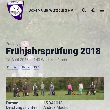
Boxer-Klub Würzburg e.V.
Boxer-Klub Würzburg e.V.
Prüfungen
/
Frühjahrsprüfung 2018
15 April 2018
·
140 Wörter
·
1 min
Prüfung
Bilder
IGP
Datum:
15.04.2018
Leistungsrichter:
Andrea Möckel